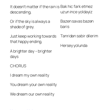
Bak hic fark etmez
It doesn’t matter if the rain is
uzun ince yoldayiz
descending,
Bazen savas bazen
Or if the sky is always a
baris
shade of grey.
Tanridan sabir dilerim
Just keep working towards
that happy ending,
Hersey yolunda
A brighter day – brighter
days
CHORUS
I dream my own reality
You dream your own reality
We dream our own reality