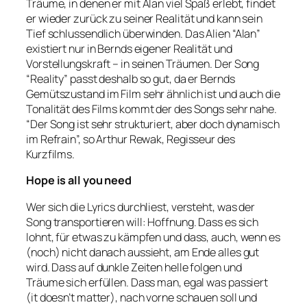
Träume, in denen er mit Alan viel Spaß erlebt, findet
er wieder zurück zu seiner Realität und kann sein
Tief schlussendlich überwinden. Das Alien “Alan”
existiert nur in Bernds eigener Realität und
Vorstellungskraft – in seinen Träumen. Der Song
“Reality” passt deshalb so gut, da er Bernds
Gemütszustand im Film sehr ähnlich ist und auch die
Tonalität des Films kommt der des Songs sehr nahe.
“Der Song ist sehr strukturiert, aber doch dynamisch
im Refrain”, so Arthur Rewak, Regisseur des
Kurzfilms.
Hope is all you need
Wer sich die Lyrics durchliest, versteht, was der
Song transportieren will: Hoffnung. Dass es sich
lohnt, für etwas zu kämpfen und dass, auch, wenn es
(noch) nicht danach aussieht, am Ende alles gut
wird. Dass auf dunkle Zeiten helle folgen und
Träume sich erfüllen. Dass man, egal was passiert
(it doesn’t matter), nach vorne schauen soll und