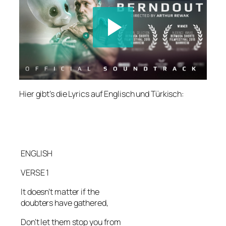
Hier gibt’s die Lyrics auf Englisch und Türkisch:
ENGLISH
VERSE 1
It doesn’t matter if the
doubters have gathered,
Don’t let them stop you from