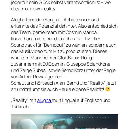
jeder für sein Glück selbst verantwortlich ist – we
dream our own reality!
Alugha fand den Song auf Anhieb super und
erkannte das Potenzial dahinter. Also entschied sich
das Team, gemeinsam mit Cosmin Marica,
kurzerhand nicht nur dafür, ihn als offiziellen
Soundtrack für “Berndout” zu wählen, sondern auch
das Musikvideo zum Hit zu produzieren. Dieses
wurde im Mannheimer Club Baton Rouge
zusammen mit DJ Cosmin, Giuseppe Sciandrone
und Serge Subasi, sowie Bernd Korz unter der Regie
von Arthur Rewak gedreht.
Schaut und hört euch Alan, Bernd und “Reality” jetzt
an und träumt sie auch – eure eigene Realität!
„Reality“ mit
alugha
multilingual auf Englisch und
Türkisch: