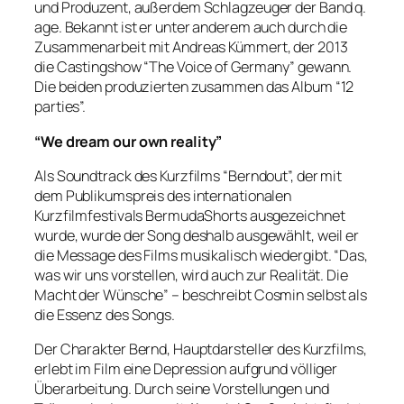
und Produzent, außerdem Schlagzeuger der Band q.
age. Bekannt ist er unter anderem auch durch die
Zusammenarbeit mit Andreas Kümmert, der 2013
die Castingshow “The Voice of Germany” gewann.
Die beiden produzierten zusammen das Album “12
parties”.
“We dream our own reality”
Als Soundtrack des Kurzfilms “Berndout”, der mit
dem Publikumspreis des internationalen
Kurzfilmfestivals BermudaShorts ausgezeichnet
wurde, wurde der Song deshalb ausgewählt, weil er
die Message des Films musikalisch wiedergibt. “Das,
was wir uns vorstellen, wird auch zur Realität. Die
Macht der Wünsche” – beschreibt Cosmin selbst als
die Essenz des Songs.
Der Charakter Bernd, Hauptdarsteller des Kurzfilms,
erlebt im Film eine Depression aufgrund völliger
Überarbeitung. Durch seine Vorstellungen und