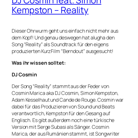
DJ Cosmin feat. Simon
Kempston – Reality
Dieser Ohrwurm geht uns einfach nicht mehr aus
dem Kopf! Und genau deswegen hat alugha den
Song “Reality” als Soundtrack für den eigens
produzierten KurzFilm “Berndout” ausgesucht!
Was ihr wissen solltet:
DJ Cosmin
Der Song “Reality” stammt aus der Feder von
Cosmin Marica aka DJ Cosmin, Simon Kempston,
Adam Kesselhaut und Cande de Rouge. Cosmin war
dabei für das Produzieren von Sound und Beats
verantwortlich, Kempston für den Gesang auf
Englisch. Es gibt außerdem noch eine türkische
Version mit Serge Subasi als Sänger. Cosmin
Marica, der aus Rumänien stammt, ist Songwriter