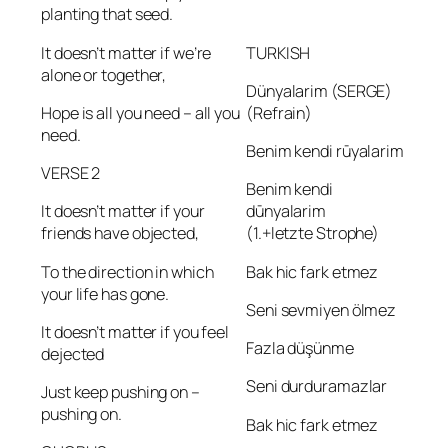
planting that seed.
It doesn’t matter if we’re
TURKISH
alone or together,
Dünyalarim (SERGE)
Hope is all you need – all you
(Refrain)
need.
Benim kendi rūyalarim
VERSE 2
Benim kendi
It doesn’t matter if your
dūnyalarim
friends have objected,
(1.+letzte Strophe)
To the direction in which
Bak hic fark etmez
your life has gone.
Seni sevmiyen ölmez
It doesn’t matter if you feel
Fazla düşünme
dejected
Seni durduramazlar
Just keep pushing on –
pushing on.
Bak hic fark etmez