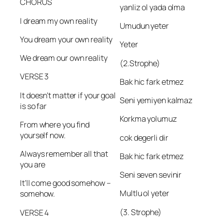
CHORUS
yanliz ol yada olma
I dream my own reality
Umudun yeter
You dream your own reality
Yeter
We dream our own reality
(2.Strophe)
VERSE 3
Bak hic fark etmez
It doesn’t matter if your goal
Seni yemiyen kalmaz
is so far
Korkma yolumuz
From where you find
yourself now.
cok degerli dir
Always remember all that
Bak hic fark etmez
you are
Seni seven sevinir
It’ll come good somehow –
Multlu ol yeter
somehow.
(3. Strophe)
VERSE 4