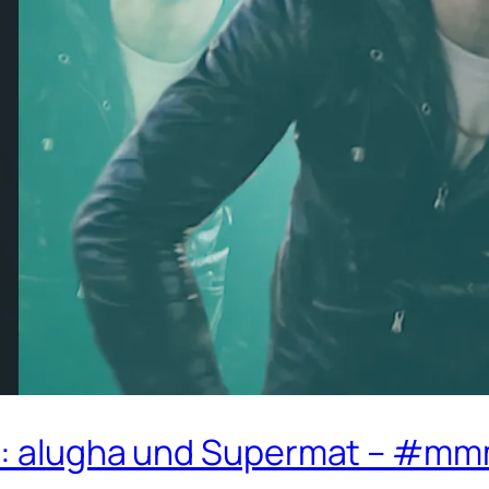
al: alugha und Supermat – #m