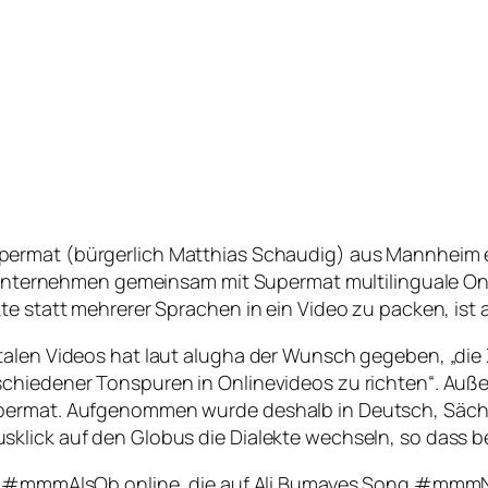
permat
(bürgerlich Matthias Schaudig) aus Mannheim e
as Unternehmen gemeinsam mit Supermat multilinguale On
te statt mehrerer Sprachen in ein Video zu packen, ist 
ktalen Videos hat laut alugha der Wunsch gegeben, „di
chiedener Tonspuren in Onlinevideos zu richten“. Auße
upermat. Aufgenommen wurde deshalb in Deutsch, Sächs
klick auf den Globus die Dialekte wechseln, so dass b
l
#mmmAlsOb
online, die auf Ali Bumayes Song
#mmmNa