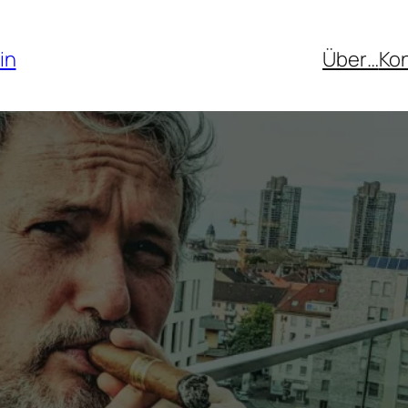
in
Über…
Ko