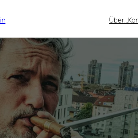
in
Über…
Ko